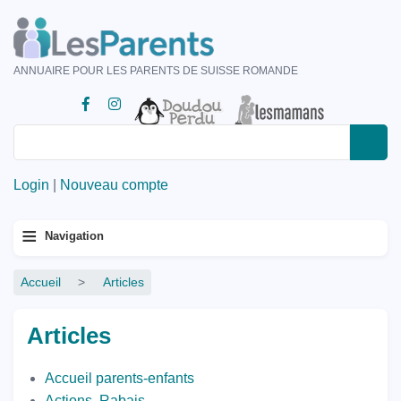
Aller
au
contenu
ANNUAIRE POUR LES PARENTS DE SUISSE ROMANDE
principal
Rechercher
Rechercher
Login
|
Nouveau compte
Menu
≡
Navigation
principal
Fil
Accueil
Articles
d'Ariane
Articles
Accueil parents-enfants
Actions, Rabais