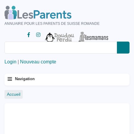
Aller
au
contenu
ANNUAIRE POUR LES PARENTS DE SUISSE ROMANDE
principal
Rechercher
Rechercher
Login
|
Nouveau compte
Menu
≡
Navigation
principal
Fil
Accueil
d'Ariane