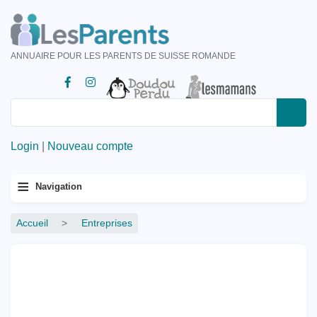
Aller
au
contenu
ANNUAIRE POUR LES PARENTS DE SUISSE ROMANDE
principal
Rechercher
Rechercher
Login
|
Nouveau compte
Menu
≡
Navigation
principal
Fil
Accueil
Entreprises
d'Ariane