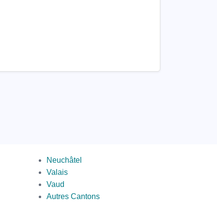
par
Neuchâtel
canton
Valais
2
Vaud
Autres Cantons