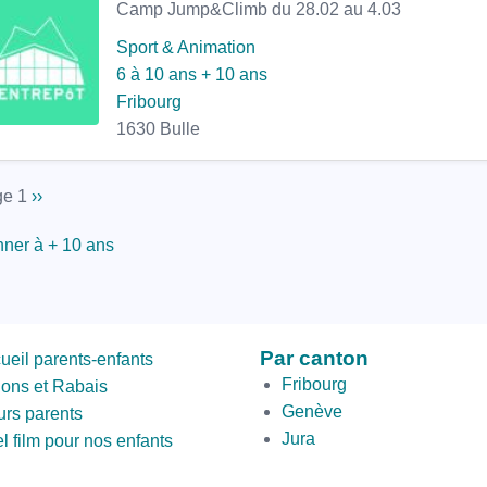
Camp Jump&Climb du 28.02 au 4.03
Sport & Animation
6 à 10 ans
+ 10 ans
Fribourg
1630 Bulle
nation
e 1
Page
››
suivante
ner à + 10 ans
ond
Par canton
ueil parents-enfants
om
Fribourg
ions et Rabais
Genève
urs parents
Jura
l film pour nos enfants