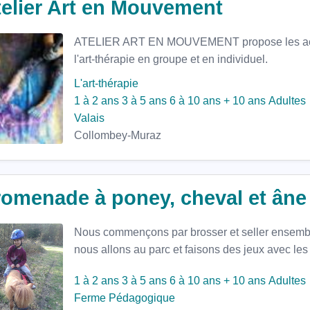
telier Art en Mouvement
ATELIER ART EN MOUVEMENT propose les activi
l'art-thérapie en groupe et en individuel.
L'art-thérapie
1 à 2 ans
3 à 5 ans
6 à 10 ans
+ 10 ans
Adultes
Valais
Collombey-Muraz
romenade à poney, cheval et âne
Nous commençons par brosser et seller ensemble
nous allons au parc et faisons des jeux avec les
1 à 2 ans
3 à 5 ans
6 à 10 ans
+ 10 ans
Adultes
Ferme Pédagogique