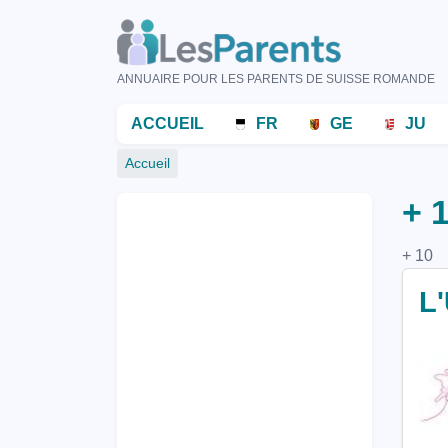
Aller
au
contenu
ANNUAIRE POUR LES PARENTS DE SUISSE ROMANDE
principal
Menu
ACCUEIL
FR
GE
JU
principal
Fil
Accueil
d'Ariane
+ 
+ 10
L'