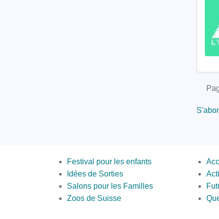
Pagi
Pag
S'abon
Menus
Sec
Festival pour les enfants
Acc
Bott
Idées de Sorties
Act
Salons pour les Familles
Fut
Zoos de Suisse
Que