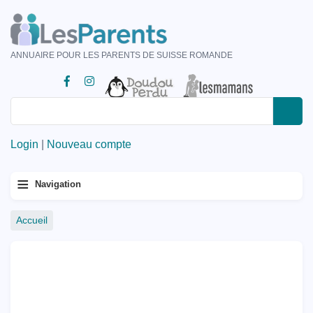
Aller
au
contenu
ANNUAIRE POUR LES PARENTS DE SUISSE ROMANDE
principal
Rechercher
Rechercher
Login
|
Nouveau compte
Menu
≡
Navigation
principal
Fil
Accueil
d'Ariane