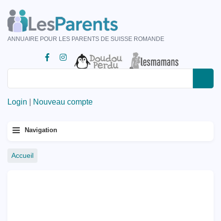
Aller
au
contenu
ANNUAIRE POUR LES PARENTS DE SUISSE ROMANDE
principal
Rechercher
Rechercher
Login
|
Nouveau compte
Menu
≡
Navigation
principal
Fil
Accueil
d'Ariane