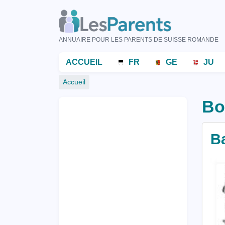
Aller
au
contenu
ANNUAIRE POUR LES PARENTS DE SUISSE ROMANDE
principal
Menu
ACCUEIL
FR
GE
JU
principal
Fil
Accueil
d'Ariane
Bo
B