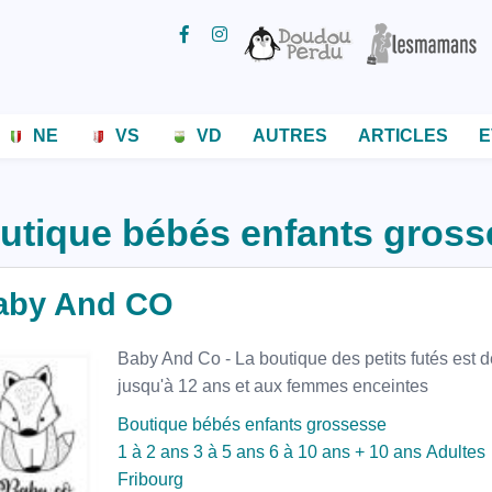
NE
VS
VD
AUTRES
ARTICLES
E
utique bébés enfants gross
aby And CO
Baby And Co - La boutique des petits futés est d
jusqu'à 12 ans et aux femmes enceintes
Boutique bébés enfants grossesse
1 à 2 ans
3 à 5 ans
6 à 10 ans
+ 10 ans
Adultes
Fribourg