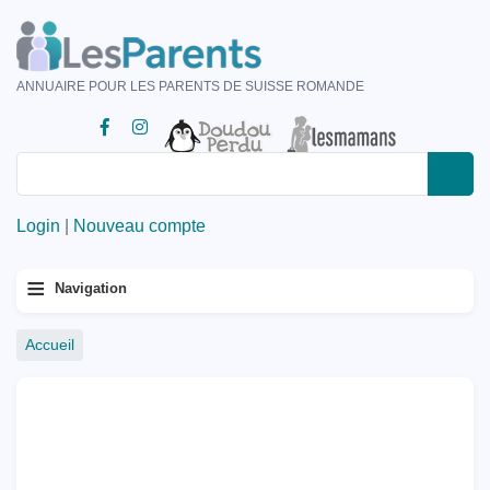
Aller
au
contenu
ANNUAIRE POUR LES PARENTS DE SUISSE ROMANDE
principal
Rechercher
Rechercher
Login
|
Nouveau compte
Menu
≡
Navigation
principal
Fil
Accueil
d'Ariane