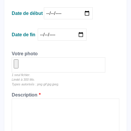
Date
Date de début
Date
Date de fin
Votre photo
1 seul fichier.
Limité à 300 Mo.
Types autorisés : png gif jpg jpeg.
Description