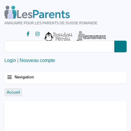
Aller
au
contenu
ANNUAIRE POUR LES PARENTS DE SUISSE ROMANDE
principal
Rechercher
Rechercher
Login
|
Nouveau compte
Menu
≡
Navigation
principal
Fil
Accueil
d'Ariane