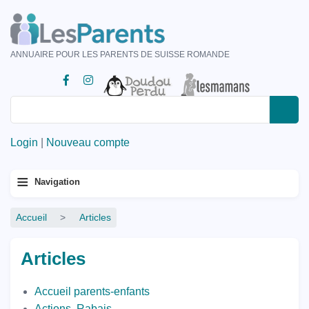
Aller
au
contenu
ANNUAIRE POUR LES PARENTS DE SUISSE ROMANDE
principal
Rechercher
Rechercher
Login
|
Nouveau compte
Menu
≡
Navigation
principal
Fil
Accueil
Articles
d'Ariane
Articles
Accueil parents-enfants
Actions, Rabais