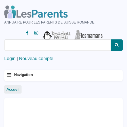
Aller
au
contenu
ANNUAIRE POUR LES PARENTS DE SUISSE ROMANDE
principal
Rechercher
Rechercher
Login
|
Nouveau compte
Menu
≡
Navigation
principal
Fil
Accueil
d'Ariane