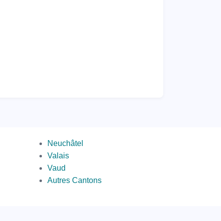
par
Neuchâtel
canton
Valais
2
Vaud
Autres Cantons