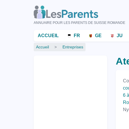
Aller
au
contenu
ANNUAIRE POUR LES PARENTS DE SUISSE ROMANDE
principal
Menu
ACCUEIL
FR
GE
JU
principal
Fil
Accueil
Entreprises
d'Ariane
At
Co
cou
6 
Ro
Ny