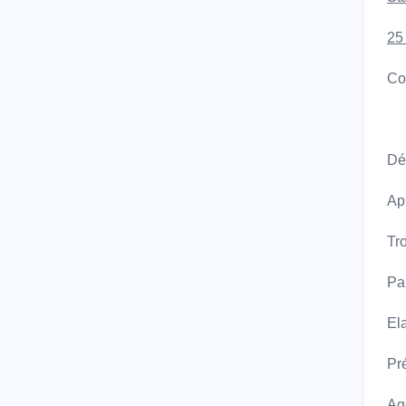
25
Co
Dé
App
Tr
Pa
El
Pr
Ag