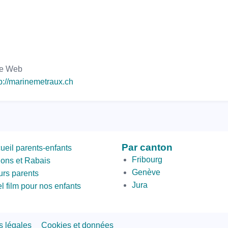
te Web
tp://marinemetraux.ch
ond
Par canton
ueil parents-enfants
om
Fribourg
ions et Rabais
Genève
urs parents
Jura
l film pour nos enfants
s légales
Cookies et données