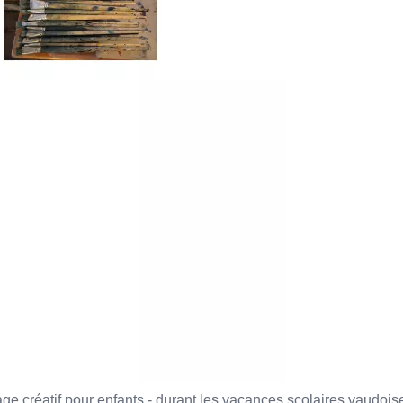
age créatif pour enfants - durant les vacances scolaires vaudois