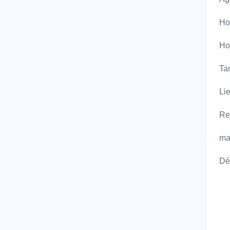
Ho
Ho
Tar
Lie
Re
ma
Dél