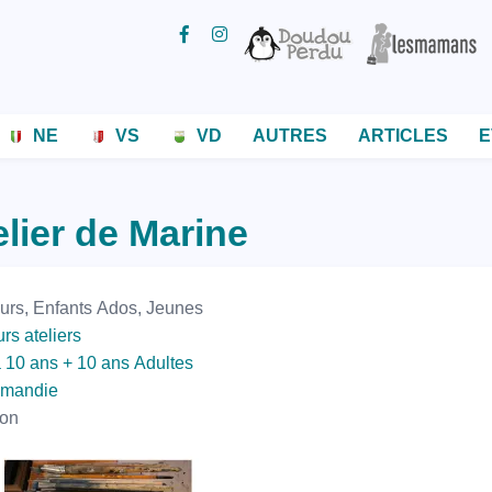
NE
VS
VD
AUTRES
ARTICLES
E
elier de Marine
urs, Enfants
Ados, Jeunes
rs ateliers
à 10 ans
+ 10 ans
Adultes
mandie
on