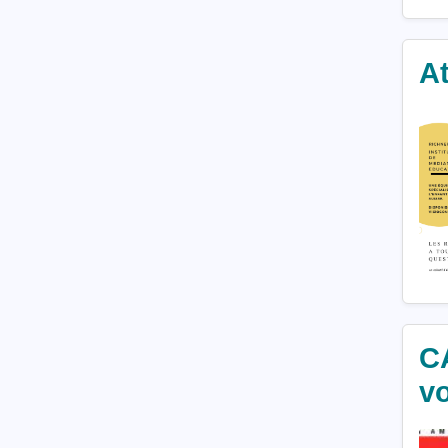
A
CA
v