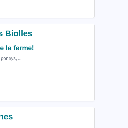
s Biolles
e la ferme!
 poneys, ...
ches