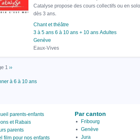
Catalyse propose des cours collectifs ou en solo
dès 3 ans.
Chant et théâtre
3 à 5 ans
6 à 10 ans
+ 10 ans
Adultes
Genève
Eaux-Vives
nation
e 1
Page
››
suivante
ner à 6 à 10 ans
ond
Par canton
ueil parents-enfants
om
Fribourg
ions et Rabais
Genève
urs parents
Jura
l film pour nos enfants