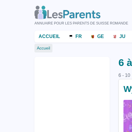
Aller
au
contenu
ANNUAIRE POUR LES PARENTS DE SUISSE ROMANDE
principal
Menu
ACCUEIL
FR
GE
JU
principal
Fil
Accueil
d'Ariane
6 
6 - 10
W