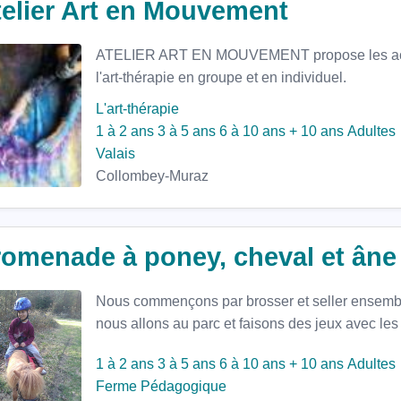
telier Art en Mouvement
ATELIER ART EN MOUVEMENT propose les activi
l'art-thérapie en groupe et en individuel.
L'art-thérapie
1 à 2 ans
3 à 5 ans
6 à 10 ans
+ 10 ans
Adultes
Valais
Collombey-Muraz
romenade à poney, cheval et âne
Nous commençons par brosser et seller ensemble
nous allons au parc et faisons des jeux avec les
1 à 2 ans
3 à 5 ans
6 à 10 ans
+ 10 ans
Adultes
Ferme Pédagogique