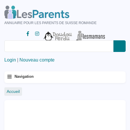
Aller
au
contenu
ANNUAIRE POUR LES PARENTS DE SUISSE ROMANDE
principal
Rechercher
Rechercher
Login
|
Nouveau compte
Menu
≡
Navigation
principal
Fil
Accueil
d'Ariane