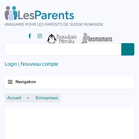
Aller
au
contenu
ANNUAIRE POUR LES PARENTS DE SUISSE ROMANDE
principal
Rechercher
Rechercher
Login
|
Nouveau compte
Menu
≡
Navigation
principal
Fil
Accueil
Entreprises
d'Ariane