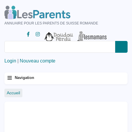
Aller
au
contenu
ANNUAIRE POUR LES PARENTS DE SUISSE ROMANDE
principal
Rechercher
Rechercher
Login
|
Nouveau compte
Menu
≡
Navigation
principal
Fil
Accueil
d'Ariane