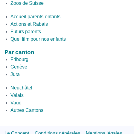
Zoos de Suisse
Second
Accueil parents-enfants
Bottom
Actions et Rabais
Futurs parents
Quel film pour nos enfants
Par canton
Fribourg
Genève
Jura
par
Neuchâtel
canton
Valais
2
Vaud
Autres Cantons
Footer
Le Concept
Conditions générales
Mentions légales