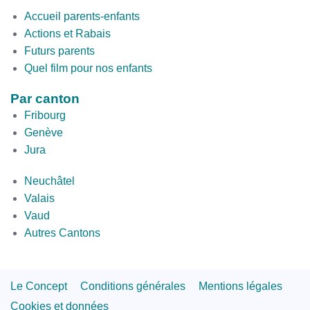
Second
Accueil parents-enfants
Bottom
Actions et Rabais
Futurs parents
Quel film pour nos enfants
Par canton
Fribourg
Genève
Jura
par
Neuchâtel
canton
Valais
2
Vaud
Autres Cantons
Footer
Le Concept
Conditions générales
Mentions légales
Links
Cookies et données