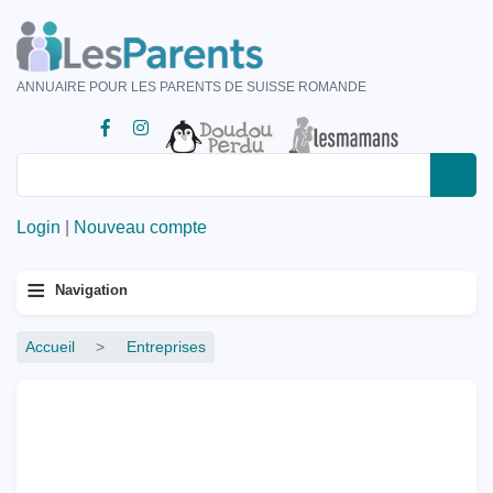
Aller
au
contenu
ANNUAIRE POUR LES PARENTS DE SUISSE ROMANDE
principal
Rechercher
Rechercher
Login
|
Nouveau compte
Menu
≡
Navigation
principal
Fil
Accueil
Entreprises
d'Ariane