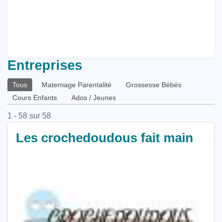
Entreprises
Onglets
Tous
Maternage Parentalité
Grossesse Bébés
principaux
Cours Enfants
Ados / Jeunes
1 - 58 sur 58
Les crochedoudous fait main