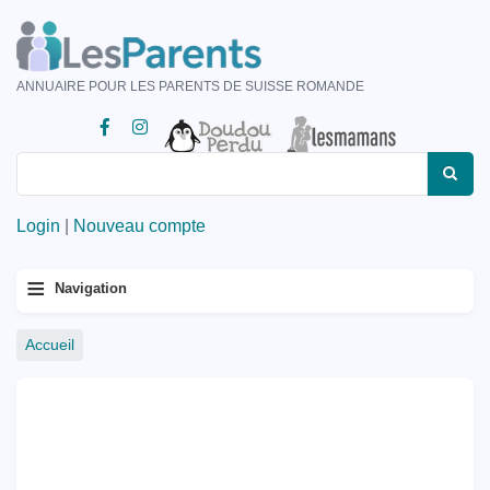
Aller
au
contenu
ANNUAIRE POUR LES PARENTS DE SUISSE ROMANDE
principal
Rechercher
Rechercher
Login
|
Nouveau compte
Menu
≡
Navigation
principal
Fil
Accueil
d'Ariane