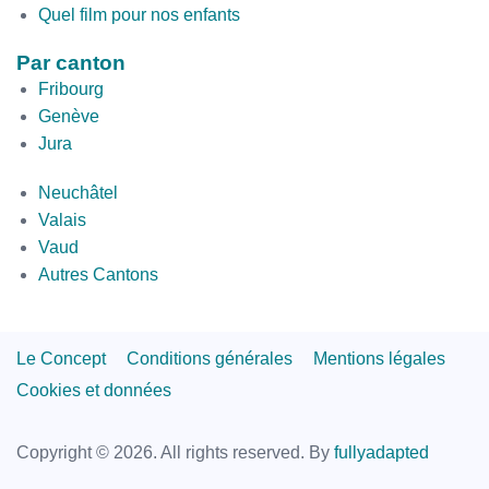
Quel film pour nos enfants
Par canton
Fribourg
Genève
Jura
par
Neuchâtel
canton
Valais
2
Vaud
Autres Cantons
Footer
Le Concept
Conditions générales
Mentions légales
Links
Cookies et données
Copyright © 2026. All rights reserved.
By
fullyadapted