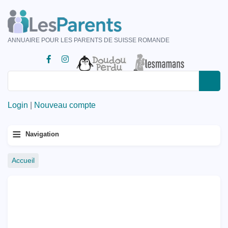
Aller
au
contenu
ANNUAIRE POUR LES PARENTS DE SUISSE ROMANDE
principal
Rechercher
Rechercher
Login
|
Nouveau compte
Menu
≡
Navigation
principal
Fil
Accueil
d'Ariane