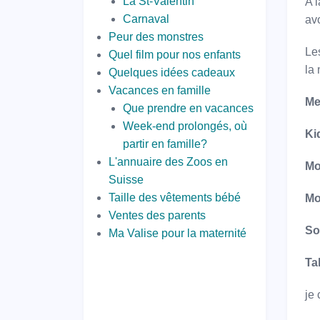
La St-Valentin
A l
Carnaval
avo
Peur des monstres
Les
Quel film pour nos enfants
la
Quelques idées cadeaux
Vacances en famille
Me
Que prendre en vacances
Week-end prolongés, où
Ki
partir en famille?
L'annuaire des Zoos en
Mo
Suisse
Taille des vêtements bébé
Mo
Ventes des parents
So
Ma Valise pour la maternité
Ta
je 