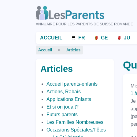
Aller
au
contenu
ANNUAIRE POUR LES PARENTS DE SUISSE ROMANDE
principal
Menu
ACCUEIL
FR
GE
JU
principal
Fil
Accueil
Articles
d'Ariane
Qu
Articles
Accueil parents-enfants
Mi
Actions, Rabais
1 
Applications Enfants
Je 
Et si on jouait?
ap
Futurs parents
(p
Les Familles Nombreuses
pen
Occasions Spéciales/Fêtes