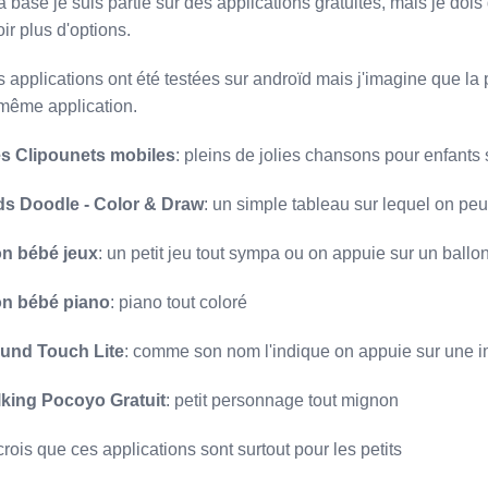
a base je suis partie sur des applications gratuites, mais je doi
ir plus d'options.
 applications ont été testées sur androïd mais j'imagine que la 
 même application.
s Clipounets mobiles
: pleins de jolies chansons pour enfant
ds Doodle - Color & Draw
: un simple tableau sur lequel on peu
n bébé jeux
: un petit jeu tout sympa ou on appuie sur un ballon
n bébé piano
: piano tout coloré
und Touch Lite
: comme son nom l'indique on appuie sur une i
lking Pocoyo Gratuit
: petit personnage tout mignon
crois que ces applications sont surtout pour les petits