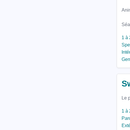
Ani
Séan
1 à 
Spe
Inté
Gen
S
Le p
1 à 
Parc
Exté