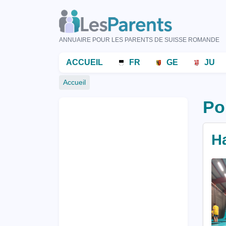
Aller
au
contenu
ANNUAIRE POUR LES PARENTS DE SUISSE ROMANDE
principal
Menu
ACCUEIL
FR
GE
JU
principal
Fil
Accueil
d'Ariane
Po
H