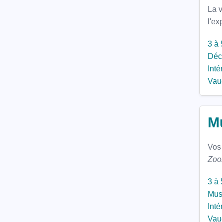
La 
l'ex
3 à 
Déc
Inté
Vau
M
Vos
Zoo
3 à 
Mus
Inté
Vau