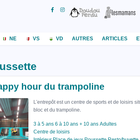
NE
VS
VD
AUTRES
ARTICLES
E
ussette
appy hour du trampoline
L'entrepôt est un centre de sports et de loisirs s
bloc et du trampoline.
3 à 5 ans
6 à 10 ans
+ 10 ans
Adultes
Centre de loisirs
Intérieur
Place de jeux
Poussette
Resto/buvette