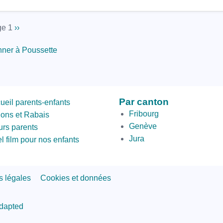
nation
e 1
Page
››
suivante
ner à Poussette
ond
Par canton
ueil parents-enfants
om
Fribourg
ions et Rabais
Genève
urs parents
Jura
l film pour nos enfants
s légales
Cookies et données
adapted