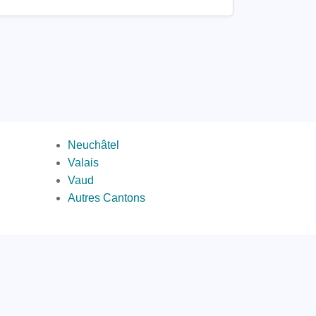
par
Neuchâtel
canton
Valais
2
Vaud
Autres Cantons