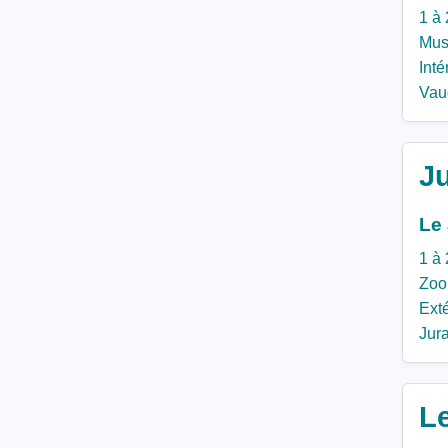
1 à 
Mus
Inté
Vau
J
Le 
1 à 
Zoo,
Exté
Jur
L