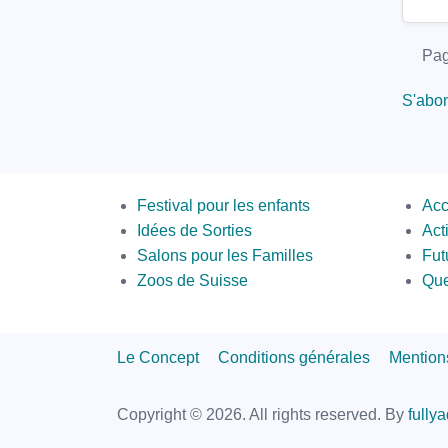
Pagi
Pag
S'abon
Menus
Sec
Festival pour les enfants
Acc
Bott
Idées de Sorties
Act
Salons pour les Familles
Fut
Zoos de Suisse
Que
Footer
Le Concept
Conditions générales
Mention
Links
Copyright © 2026. All rights reserved.
By
fully