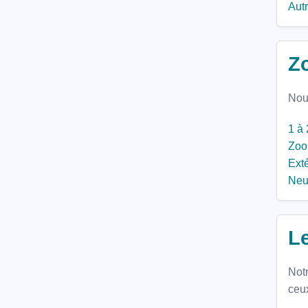
Autr
Z
Nous
1 à 
Zoo,
Exté
Neu
L
Not
ceu